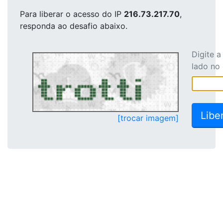
Para liberar o acesso
do IP
216.73.217.70
,
responda ao desafio abaixo.
Digite 
lado no
[trocar imagem]