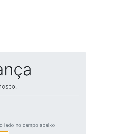
ança
nosco.
ao lado no campo abaixo