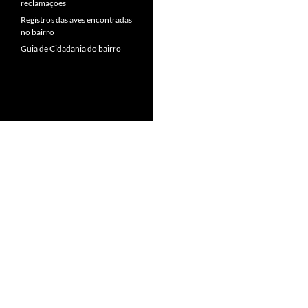
reclamações
Registros das aves encontradas
no bairro
Guia de Cidadania do bairro
Orgulhosamente mantido com WordPress