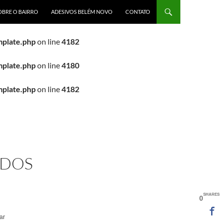
OBRE O BAIRRO
ADESIVOS BELÉM NOVO
CONTATO
mplate.php
on line
4180
mplate.php
on line
4182
mplate.php
on line
4180
mplate.php
on line
4182
 DOS
SHARES
0