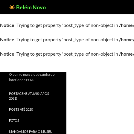
Pesquisar
Belém Novo
Notice
: Trying to get property 'post_type' of non-object in
/home/
Notice
: Trying to get property 'post_type' of non-object in
/home/
Notice
: Trying to get property 'post_type' of non-object in
/home/
Notice
: Trying to get property 'post_type' of non-object in
/home/
O bairro mais cidadezinha do
interior de POA.
POSTAGENS ATUAIS (APÓS
2021)
POSTS ATÉ 2020
FOTOS
MANDAMOS PARA O MUSEU