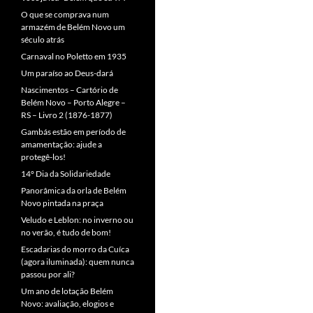
O que se comprava num
armazém de Belém Novo um
século atrás
Carnaval no Poletto em 1935
Um paraíso ao Deus-dará
Nascimentos – Cartório de
Belém Novo – Porto Alegre –
RS – Livro 2 (1876-1877)
Gambás estão em período de
amamentação: ajude a
protegê-los!
14° Dia da Solidariedade
Panorâmica da orla de Belém
Novo pintada na praça
Veludo e Leblon: no inverno ou
no verão, é tudo de bom!
Escadarias do morro da Cuíca
(agora iluminada): quem nunca
passou por ali?
Um ano de lotação Belém
Novo: avaliação, elogios e