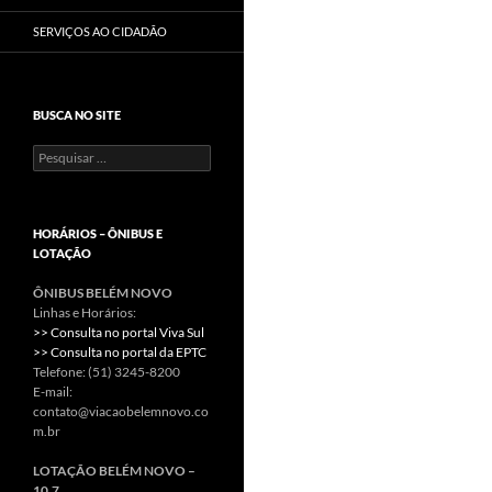
SERVIÇOS AO CIDADÃO
BUSCA NO SITE
Pesquisar
por:
HORÁRIOS – ÔNIBUS E
LOTAÇÃO
ÔNIBUS BELÉM NOVO
Linhas e Horários:
>> Consulta no portal Viva Sul
>> Consulta no portal da EPTC
Telefone: (51) 3245-8200
E-mail:
contato@viacaobelemnovo.co
m.br
LOTAÇÃO BELÉM NOVO –
10.7