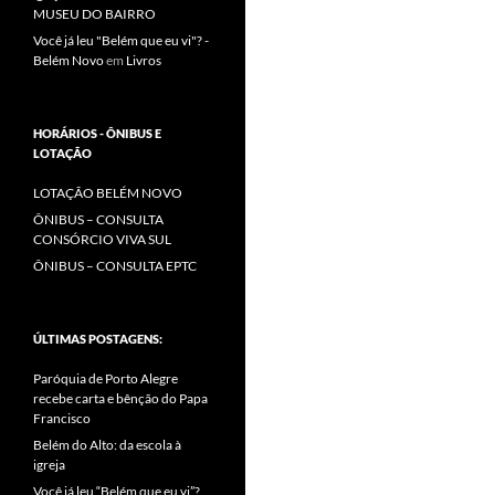
MUSEU DO BAIRRO
Você já leu "Belém que eu vi"? -
Belém Novo
em
Livros
HORÁRIOS - ÔNIBUS E
LOTAÇÃO
LOTAÇÃO BELÉM NOVO
ÔNIBUS – CONSULTA
CONSÓRCIO VIVA SUL
ÔNIBUS – CONSULTA EPTC
ÚLTIMAS POSTAGENS:
Paróquia de Porto Alegre
recebe carta e bênção do Papa
Francisco
Belém do Alto: da escola à
igreja
Você já leu “Belém que eu vi”?