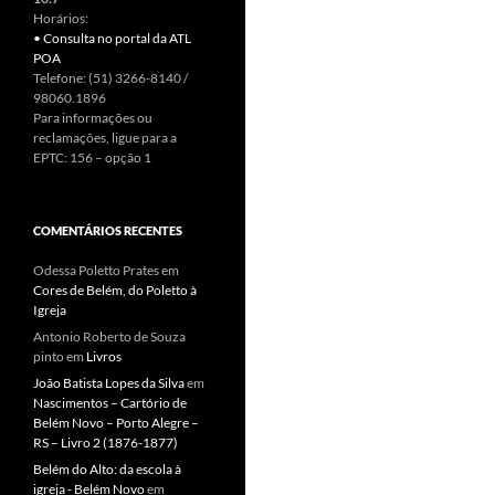
Horários:
• Consulta no portal da ATL
POA
Telefone: (51) 3266-8140 /
98060.1896
Para informações ou
reclamações, ligue para a
EPTC: 156 – opção 1
COMENTÁRIOS RECENTES
Odessa Poletto Prates
em
Cores de Belém, do Poletto à
Igreja
Antonio Roberto de Souza
pinto
em
Livros
João Batista Lopes da Silva
em
Nascimentos – Cartório de
Belém Novo – Porto Alegre –
RS – Livro 2 (1876-1877)
Belém do Alto: da escola à
igreja - Belém Novo
em