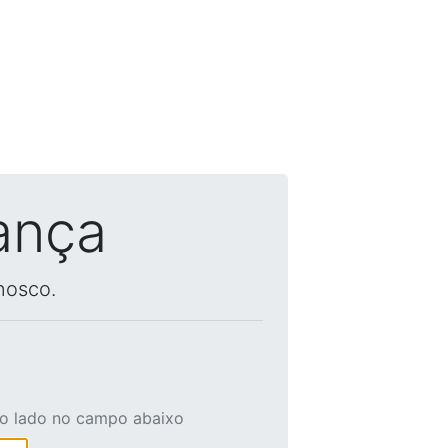
ança
nosco.
ao lado no campo abaixo