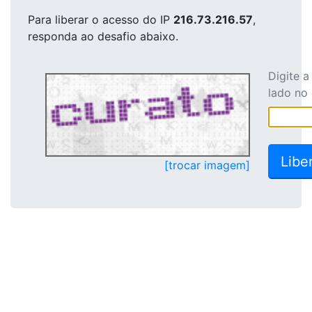
Para liberar o acesso
do IP
216.73.216.57
,
responda ao desafio abaixo.
Digite 
lado no
[trocar imagem]