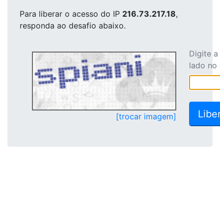
Para liberar o acesso
do IP
216.73.217.18
,
responda ao desafio abaixo.
Digite 
lado no
[trocar imagem]