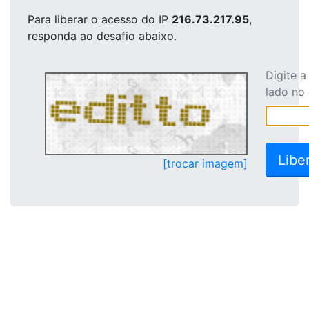
Para liberar o acesso
do IP
216.73.217.95
,
responda ao desafio abaixo.
Digite 
lado no
[trocar imagem]