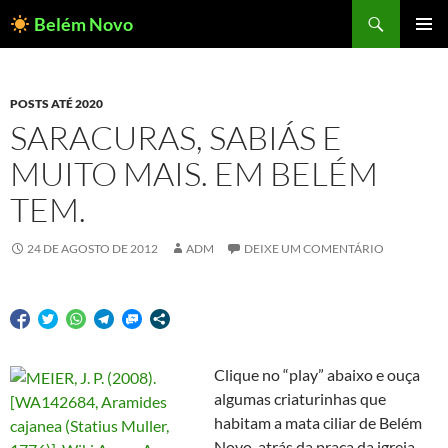
Pesquisar
Belém Novo
PULAR
MENU
PARA
PRINCI
O
CONTEÚDO
POSTS ATÉ 2020
SARACURAS, SABIÁS E
MUITO MAIS. EM BELÉM
TEM.
24 DE AGOSTO DE 2012
ADM
DEIXE UM COMENTÁRIO
Clique no “play” abaixo e ouça
algumas criaturinhas que
habitam a mata ciliar de Belém
Novo, atrás da praça da igreja,