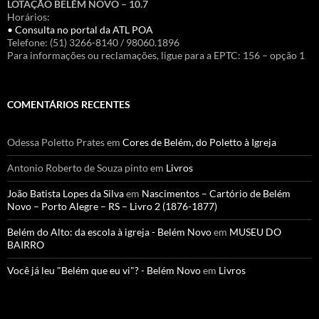
LOTAÇÃO BELÉM NOVO – 10.7
Horários:
• Consulta no portal da ATL POA
Telefone: (51) 3266-8140 / 98060.1896
Para informações ou reclamações, ligue para a EPTC: 156 – opção 1
COMENTÁRIOS RECENTES
Odessa Poletto Prates
em
Cores de Belém, do Poletto à Igreja
Antonio Roberto de Souza pinto
em
Livros
João Batista Lopes da Silva
em
Nascimentos – Cartório de Belém
Novo – Porto Alegre – RS – Livro 2 (1876-1877)
Belém do Alto: da escola à igreja - Belém Novo
em
MUSEU DO
BAIRRO
Você já leu "Belém que eu vi"? - Belém Novo
em
Livros