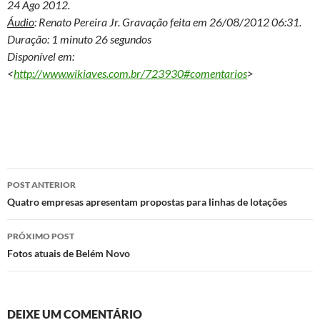
24 Ago 2012.
Áudio
: Renato Pereira Jr. Gravação feita em 26/08/2012 06:31.
Duração: 1 minuto 26 segundos
Disponível em:
<
http://www.wikiaves.com.br/723930#comentarios
>
Navegação
POST ANTERIOR
de
Quatro empresas apresentam propostas para linhas de lotações
posts
PRÓXIMO POST
Fotos atuais de Belém Novo
DEIXE UM COMENTÁRIO