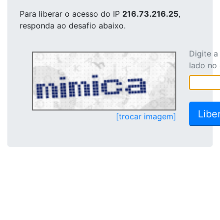
Para liberar o acesso
do IP
216.73.216.25
,
responda ao desafio abaixo.
Digite 
lado no
[trocar imagem]