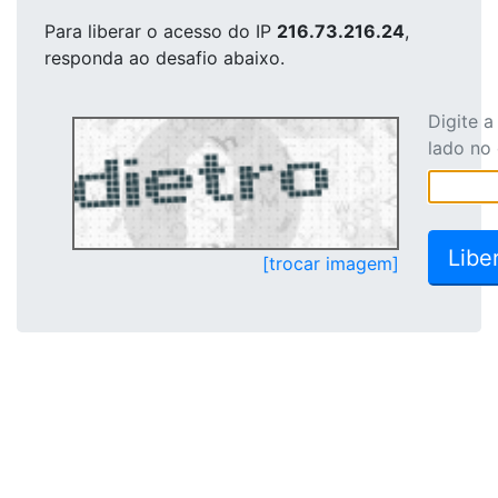
Para liberar o acesso
do IP
216.73.216.24
,
responda ao desafio abaixo.
Digite 
lado no
[trocar imagem]