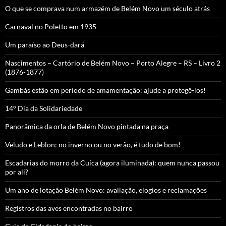
O que se comprava num armazém de Belém Novo um século atrás
Carnaval no Poletto em 1935
Um paraíso ao Deus-dará
Nascimentos – Cartório de Belém Novo – Porto Alegre – RS – Livro 2
(1876-1877)
Gambás estão em período de amamentação: ajude a protegê-los!
14° Dia da Solidariedade
Panorâmica da orla de Belém Novo pintada na praça
Veludo e Leblon: no inverno ou no verão, é tudo de bom!
Escadarias do morro da Cuíca (agora iluminada): quem nunca passou
por ali?
Um ano de lotação Belém Novo: avaliação, elogios e reclamações
Registros das aves encontradas no bairro