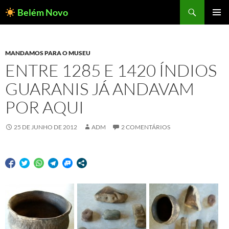
Pesquisar
Belém Novo
PULAR
MENU
PARA
PRINCI
O
CONTEÚDO
MANDAMOS PARA O MUSEU
ENTRE 1285 E 1420 ÍNDIOS
GUARANIS JÁ ANDAVAM
POR AQUI
25 DE JUNHO DE 2012
ADM
2 COMENTÁRIOS