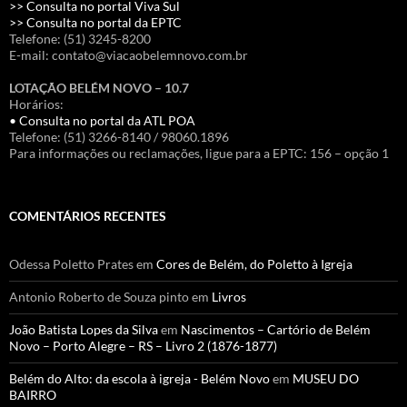
>> Consulta no portal Viva Sul
>> Consulta no portal da EPTC
Telefone: (51) 3245-8200
E-mail: contato@viacaobelemnovo.com.br
LOTAÇÃO BELÉM NOVO – 10.7
Horários:
• Consulta no portal da ATL POA
Telefone: (51) 3266-8140 / 98060.1896
Para informações ou reclamações, ligue para a EPTC: 156 – opção 1
COMENTÁRIOS RECENTES
Odessa Poletto Prates
em
Cores de Belém, do Poletto à Igreja
Antonio Roberto de Souza pinto
em
Livros
João Batista Lopes da Silva
em
Nascimentos – Cartório de Belém
Novo – Porto Alegre – RS – Livro 2 (1876-1877)
Belém do Alto: da escola à igreja - Belém Novo
em
MUSEU DO
BAIRRO