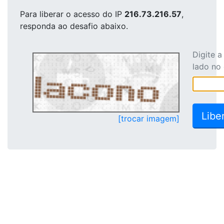
Para liberar o acesso
do IP
216.73.216.57
,
responda ao desafio abaixo.
Digite 
lado no
[trocar imagem]